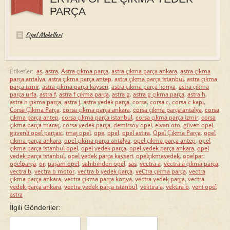
PARÇA
Opel Modelleri
Etiketler:
as
,
astra
,
Astra çıkma parça
,
astra çıkma parça ankara
,
astra çıkma
parça antalya
,
astra çıkma parça antep
,
astra çıkma parça istanbul
,
astra çıkma
parça izmir
,
astra çıkma parça kayseri
,
astra çıkma parça konya
,
astra çıkma
parça urfa
,
astra f
,
astra f çıkma parça
,
astra g
,
astra g çıkma parça
,
astra h
,
astra h çıkma parça
,
astra j
,
astra yedek parça
,
corsa
,
corsa c
,
corsa c kapı
,
Corsa Çıkma Parça
,
corsa çıkma parça ankara
,
corsa çıkma parça antalya
,
corsa
çıkma parça antep
,
corsa çıkma parça istanbul
,
corsa çıkma parça izmir
,
corsa
çıkma parça maraş
,
corsa yedek parça
,
demirsoy opel
,
elvan oto
,
güven opel
,
güvenli opel parçası
,
imaj opel
,
ope
,
opel
,
opel astıra
,
Opel Çıkma Parça
,
opel
çıkma parça ankara
,
opel çıkma parça antalya
,
opel çıkma parça antep
,
opel
çıkma parça istanbul opel
,
opel yedek parça
,
opel yedek parça ankara
,
opel
yedek parça istanbul
,
opel yedek parça kayseri
,
opelçıkmayedek
,
opelpar
,
opelparça
,
or
,
paşam opel
,
sahibinden opel
,
sas
,
vectra a
,
vectra a çıkma parça
,
vectra b
,
vectra b motor
,
vectra b yedek parça
,
veCtra çıkma parça
,
vectra
çıkma parça ankara
,
vectra çıkma parça konya
,
vectra yedek parça
,
vectra
yedek parça ankara
,
vectra yedek parça istanbul
,
vektıra a
,
vektıra b
,
yeni opel
astra
İlgili Gönderiler: