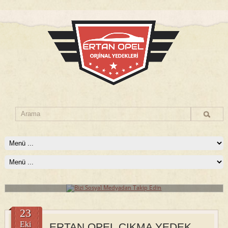
Bizi Sosyal Medyadan Takip Edin
Bizi sosyal medyadan takip edin, kampanyalarımızdan haberdar olun!
Devamını Oku
23
Eki
ERTAN OPEL ÇIKMA YEDEK