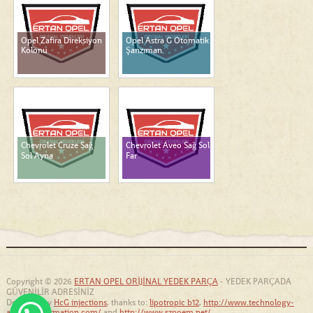
Opel Zafira Direksiyon
Opel Astra G Otomatik
Kolonu
Şanzıman
Chevrolet Cruze Sağ
Chevrolet Aveo Sağ Sol
Sol Ayna
Far
Copyright © 2026
ERTAN OPEL ORİJİNAL YEDEK PARÇA
- YEDEK PARÇADA
GÜVENİLİR ADRESİNİZ
Designed by
HcG injections
, thanks to:
lipotropic b12
,
http://www.technology-
and-transformation.com/
and
http://www.szpoem.net/