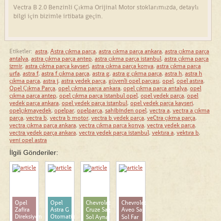
Vectra B 2.0 Benzinli Çıkma Orijinal Motor stoklarımızda, detaylı
bilgi için bizimle irtibata geçin.
Etiketler:
astra
,
Astra çıkma parça
,
astra çıkma parça ankara
,
astra çıkma parça
antalya
,
astra çıkma parça antep
,
astra çıkma parça istanbul
,
astra çıkma parça
izmir
,
astra çıkma parça kayseri
,
astra çıkma parça konya
,
astra çıkma parça
urfa
,
astra f
,
astra f çıkma parça
,
astra g
,
astra g çıkma parça
,
astra h
,
astra h
çıkma parça
,
astra j
,
astra yedek parça
,
güvenli opel parçası
,
opel
,
opel astıra
,
Opel Çıkma Parça
,
opel çıkma parça ankara
,
opel çıkma parça antalya
,
opel
çıkma parça antep
,
opel çıkma parça istanbul opel
,
opel yedek parça
,
opel
yedek parça ankara
,
opel yedek parça istanbul
,
opel yedek parça kayseri
,
opelçıkmayedek
,
opelpar
,
opelparça
,
sahibinden opel
,
vectra a
,
vectra a çıkma
parça
,
vectra b
,
vectra b motor
,
vectra b yedek parça
,
veCtra çıkma parça
,
vectra çıkma parça ankara
,
vectra çıkma parça konya
,
vectra yedek parça
,
vectra yedek parça ankara
,
vectra yedek parça istanbul
,
vektıra a
,
vektıra b
,
yeni opel astra
İlgili Gönderiler:
Opel
Opel
Chevrolet
Chevrolet
Zafira
Astra G
Cruze Sağ
Aveo Sağ
Direksiyon
Otomatik
Sol Ayna
Sol Far