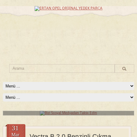
Bizi Sosyal Medyadan Takip Edin
Bizi sosyal medyadan takip edin, kampanyalarımızdan haberdar olun!
Devamını Oku
31
Mar
Vectra B 2.0 Benzinli Çıkma